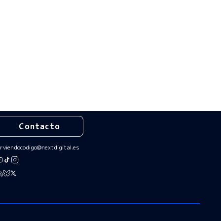
Contacto
irviendocodigo@nextdigital.es