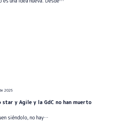
o es una idea nueva. Desde…
 de 2025
o star y Agile y la GdC no han muerto
guen siéndolo, no hay…