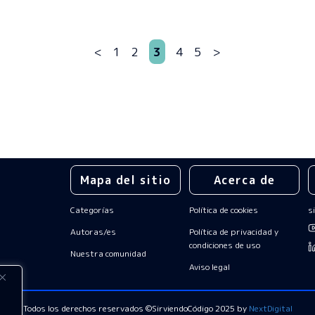
<
1
2
3
4
5
>
Mapa del sitio
Acerca de
Categorías
Política de cookies
s
Autoras/es
Política de privacidad y
condiciones de uso
Nuestra comunidad
Aviso legal
Todos los derechos reservados
©SirviendoCódigo 2025 by
NextDigital