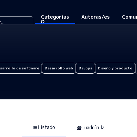
Categorías
Autoras/es
Comu
sarrollo de software
Desarrollo web
Devops
Diseño y producto
Listado
Cuadrícula