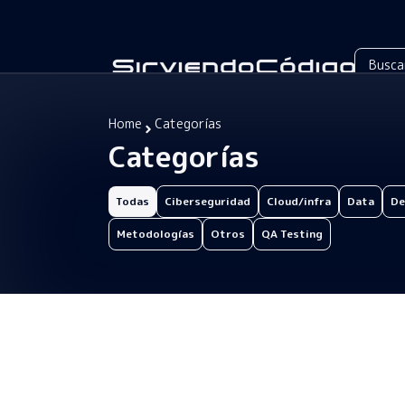
Home
Categorías
Categorías
Todas
Ciberseguridad
Cloud/infra
Data
De
Metodologías
Otros
QA Testing