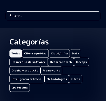
Categorías
Todas
Ciberseguridad
Cloud/infra
Data
Desarrollo de software
Desarrollo web
Devops
Diseño y producto
Frameworks
Inteligencia artificial
Metodologías
Otros
QA Testing