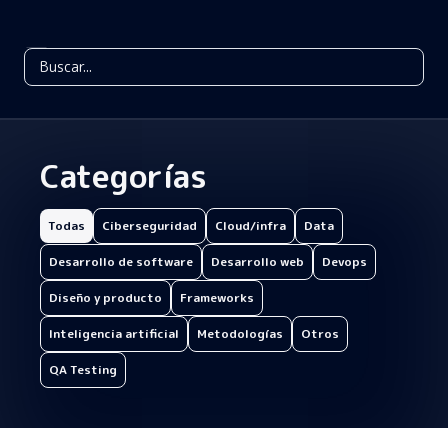
Categorías
Todas
Ciberseguridad
Cloud/infra
Data
Desarrollo de software
Desarrollo web
Devops
Diseño y producto
Frameworks
Inteligencia artificial
Metodologías
Otros
QA Testing