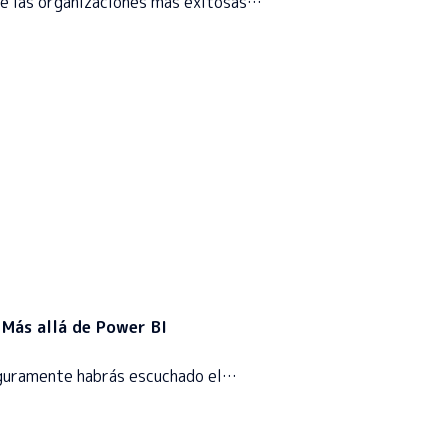
ue las organizaciones más exitosas…
 Más allá de Power BI
eguramente habrás escuchado el…