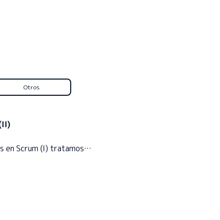
Otros
II)
os en Scrum (I) tratamos…