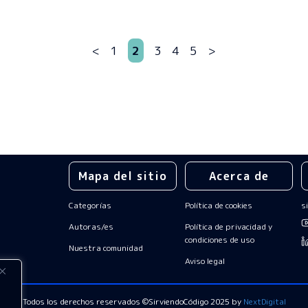
<
1
2
3
4
5
>
Mapa del sitio
Acerca de
Categorías
Política de cookies
s
Autoras/es
Política de privacidad y
condiciones de uso
Nuestra comunidad
Aviso legal
Todos los derechos reservados
©SirviendoCódigo 2025 by
NextDigital