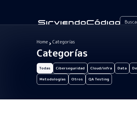
Home
Categorías
Categorías
Todas
Ciberseguridad
Cloud/infra
Data
De
Metodologías
Otros
QA Testing