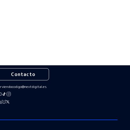
Contacto
irviendocodigo@nextdigital.es