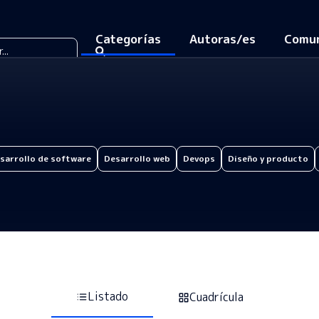
Categorías
Autoras/es
Comu
sarrollo de software
Desarrollo web
Devops
Diseño y producto
Listado
Cuadrícula