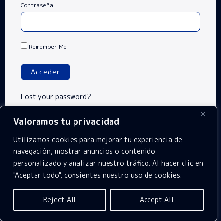
Contraseña
Remember Me
Acceder
Lost your password?
Valoramos tu privacidad
A
l
Utilizamos cookies para mejorar tu experiencia de
t
navegación, mostrar anuncios o contenido
personalizado y analizar nuestro tráfico. Al hacer clic en
e
"Aceptar todo", consientes nuestro uso de cookies.
r
n
Reject All
Accept All
a
t