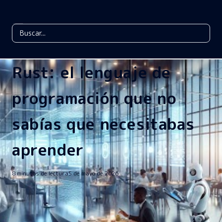
Rust: el lenguaje de
programación que no
sabías que necesitabas
aprender
8 minutos de lectura
5 de mayo de 2026