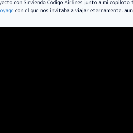
ecto con Sirviendo Código Airlines junto a mi copiloto 
Voyage
con el que nos invitaba a viajar eternamente, aun