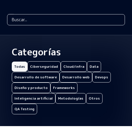
Categorías
Todas
Ciberseguridad
Cloud/infra
Data
Desarrollo de software
Desarrollo web
Devops
Diseño y producto
Frameworks
Inteligencia artificial
Metodologías
Otros
QA Testing