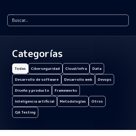
Categorías
Todas
Ciberseguridad
Cloud/infra
Data
Desarrollo de software
Desarrollo web
Devops
Diseño y producto
Frameworks
Inteligencia artificial
Metodologías
Otros
QA Testing