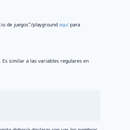
atio de juegos”/playground
aquí
para
 Es similar a las variables regulares en
mente debería declarar con var los nombres