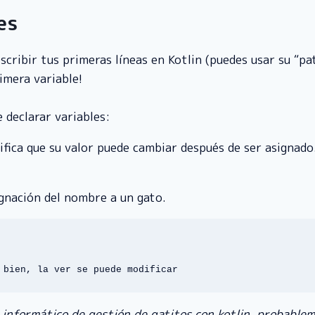
es
cribir tus primeras líneas en Kotlin (puedes usar su “p
imera variable!
 declarar variables:
ifica que su valor puede cambiar después de ser asignado.
gnación del nombre a un gato.
 bien, la ver se puede modificar
 informático de gestión de gatitos con kotlin, probable