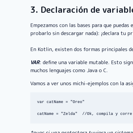
3. Declaración de variabl
Empezamos con las bases para que puedas es
probarlo sin descargar nada): ¡declara tu pr
En Kotlin, existen dos formas principales de
VAR
: define una variable mutable. Esto sign
muchos lenguajes como Java o C.
Vamos a ver unos michi-ejemplos con la asi
var catName = "Oreo"

catName = "Zelda"  //Ok, compila y corre
*pues si una protectora tuviera un sistema