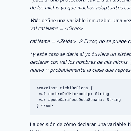
de los michis ya que muchos adoptantes cam
VAL
: define una variable inmutable. Una ve
val catName = «Oreo»
catName = «Zelda»
// Error, no se puede c
*y este caso se daría si yo tuviera un siste
declarar con val los nombres de mis michis
nuevo… probablemente la clase que represen
<em>class michiDeElena { 

 val nombreDelMicrochip: String 

 var apodoCariñosoDeLaSemana: String 

} </em>
La decisión de cómo declarar una variable 