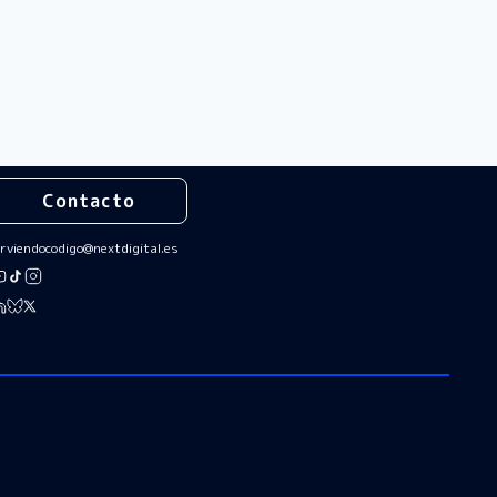
Contacto
irviendocodigo@nextdigital.es