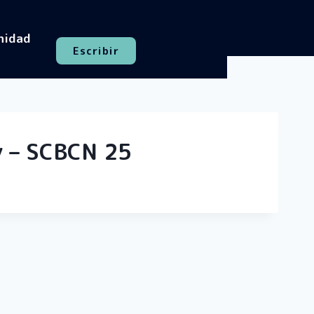
nidad
Escribir
ry – SCBCN 25