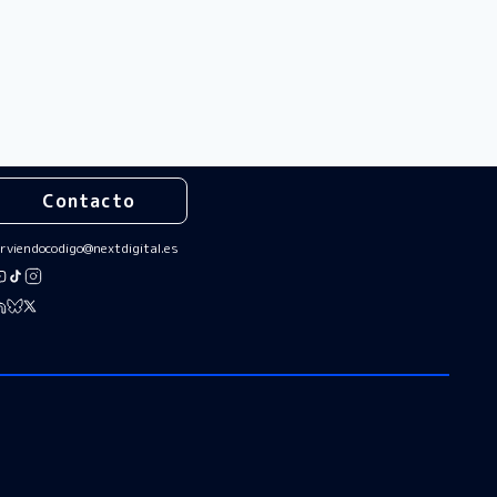
Contacto
irviendocodigo@nextdigital.es