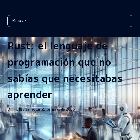
Rust: el lenguaje de
programación que no
sabías que necesitabas
aprender
8 minutos de lectura
5 de mayo de 2026