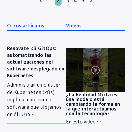
<
1
2
3
4
5
>
Otros artículos
Videos
Renovate <3 GitOps:
automatizando las
actualizaciones del
software desplegado en
Kubernetes
Administrar un clúster
de Kubernetes (k8s)
¿La Realidad Mixta es
una moda o está
implica mantener el
cambiando la forma en
software que alojamos
la que interactuamos
con la tecnología?
en él. Uno…
En este vídeo,…